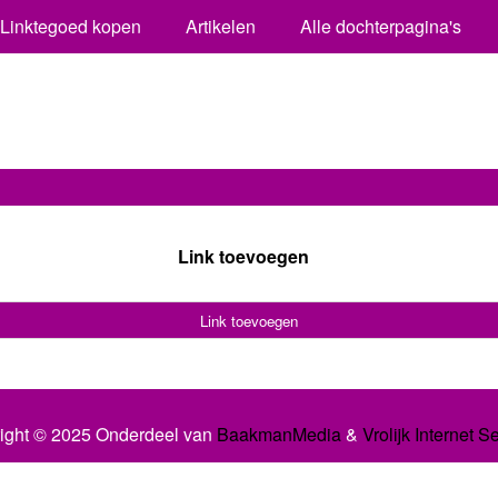
Linktegoed kopen
Artikelen
Alle dochterpagina's
Link toevoegen
Link toevoegen
ight © 2025 Onderdeel van
BaakmanMedia
&
Vrolijk Internet S